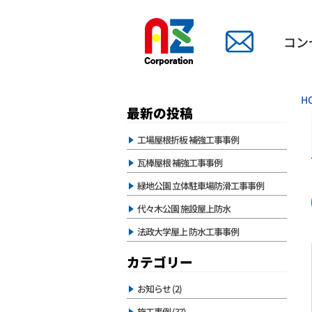
コン
H
最新の投稿
工場屋根折板 補強工事事例
瓦棒屋根 補強工事事例
緑地公園 立体駐車場防滑工事事例
代々木公園 施設屋上防水
法政大学屋上 防水工事事例
カテゴリー
お知らせ (2)
施工事例 (37)