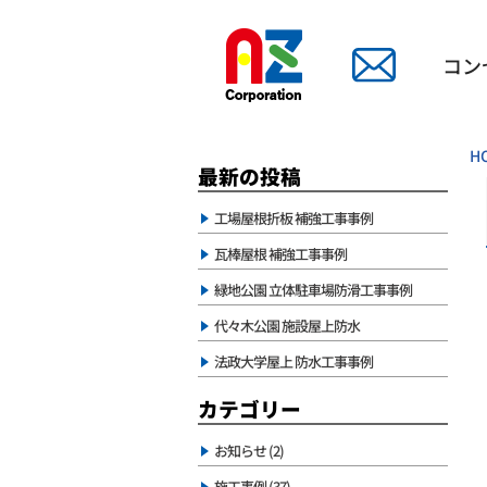
コン
H
最新の投稿
工場屋根折板 補強工事事例
瓦棒屋根 補強工事事例
緑地公園 立体駐車場防滑工事事例
代々木公園 施設屋上防水
法政大学屋上 防水工事事例
カテゴリー
お知らせ (2)
施工事例 (37)